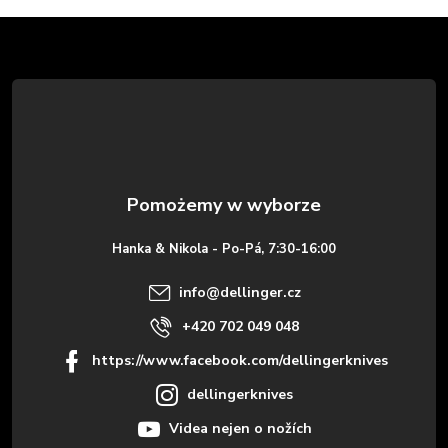
S
t
o
p
k
Hanka & Nikola - Po-Pá, 7:30-16:00
a
info
@
dellinger.cz
+420 702 049 048
https://www.facebook.com/dellingerknives
dellingerknives
Videa nejen o nožích