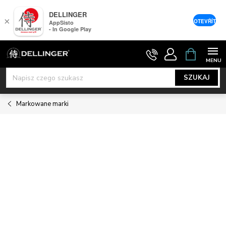
DELLINGER
×
OTEVŘÍT
AppSisto
- In Google Play
Przejść
KOSZYK
do
treści
SZUKAJ
Markowane marki