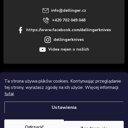
a
info
@
dellinger.cz
+420 702 049 048
https://www.facebook.com/dellingerknives
dellingerknives
Videa nejen o nožích
Informace pro vás
Ta strona używa plików cookies. Kontynuując przeglądanie
tej strony, wyrażasz zgodę na ich użycie. Więcej informacji
Novinky
tutaj
.
Ustawienia
Copyright 2026
Dellinger.cz – Wysokiej jakości i ostre noże kuchenne
.
Wszystkie prawa zastrzeżone.
Edytuj ustawienia plików cookie
Odrzucić