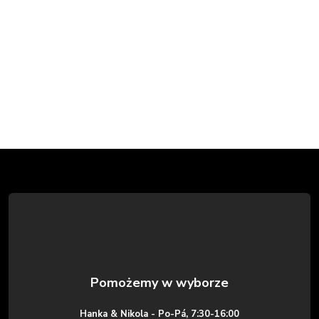
S
t
o
p
k
Hanka & Nikola - Po-Pá, 7:30-16:00