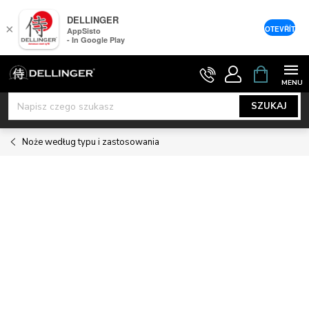
DELLINGER
×
OTEVŘÍT
AppSisto
- In Google Play
Przejść
KOSZYK
do
treści
SZUKAJ
Noże według typu i zastosowania