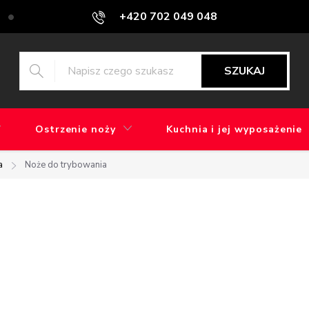
+420 702 049 048
Blog
Jaka jest różnica między szlifowaniem maszynowym a ręcz
SZUKAJ
Ostrzenie noży
Kuchnia i jej wyposażenie
a
Noże do trybowania