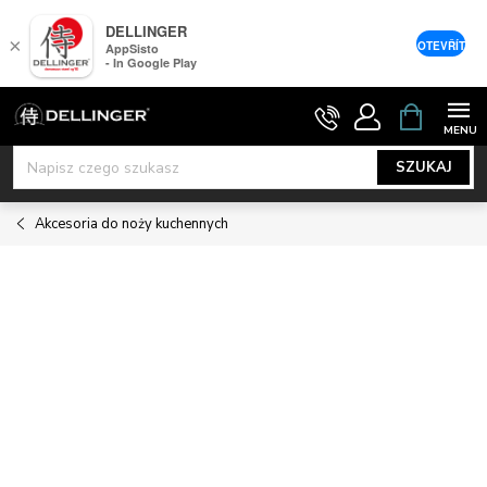
DELLINGER
×
OTEVŘÍT
AppSisto
- In Google Play
Przejść
KOSZYK
do
treści
SZUKAJ
Akcesoria do noży kuchennych