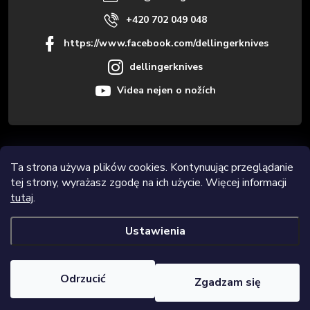
+420 702 049 048
https://www.facebook.com/dellingerknives
dellingerknives
Videa nejen o nožích
Informace pro vás
Ta strona używa plików cookies. Kontynuując przeglądanie
tej strony, wyrażasz zgodę na ich użycie. Więcej informacji
Novinky
tutaj
.
Ustawienia
Copyright 2026
Dellinger.cz – Wysokiej jakości i ostre noże kuchenne
.
Wszystkie prawa zastrzeżone.
Edytuj ustawienia plików cookie
Odrzucić
Zgadzam się
Opracował Shoptet Premium