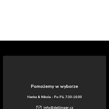
S
t
o
p
k
Hanka & Nikola - Po-Pá, 7:30-16:00
a
info
@
dellinger.cz