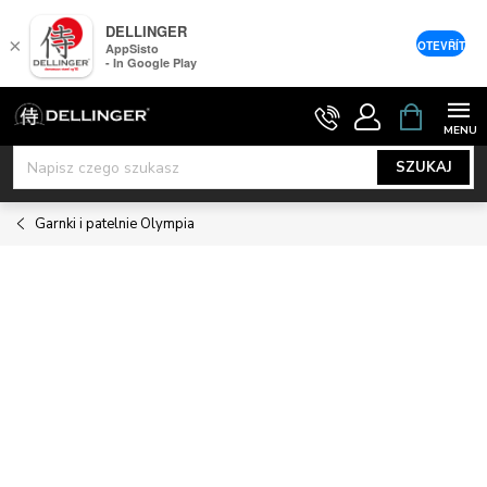
DELLINGER
×
OTEVŘÍT
AppSisto
- In Google Play
Przejść
KOSZYK
do
treści
SZUKAJ
Garnki i patelnie Olympia