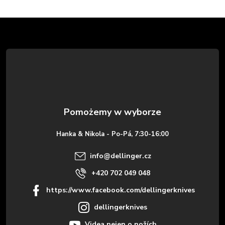
S
t
o
p
k
Hanka & Nikola - Po-Pá, 7:30-16:00
a
info
@
dellinger.cz
+420 702 049 048
https://www.facebook.com/dellingerknives
dellingerknives
Videa nejen o nožích