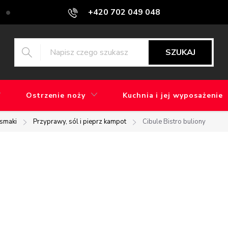
+420 702 049 048
Blog
Jaka jest różnica między szlifowaniem maszynowym a ręcz
SZUKAJ
Ostrzenie noży
Kuchnia i jej wyposażenie
ysmaki
Przyprawy, sól i pieprz kampot
Cibule Bistro buliony