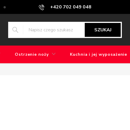
+420 702 049 048
Blog
Jaka jest różnica między szlifowaniem maszynowym a ręcz
SZUKAJ
Ostrzenie noży
Kuchnia i jej wyposażenie