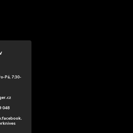
Po-Pá, 7:30-
ger.cz
9 048
.facebook.
erknives