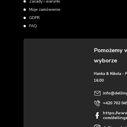
Zasady i warunki
Moje zamówienie
GDPR
FAQ
Hanka & Nikola - 
16:00
info
@
dellin
+420 702 04
https://www
com/delling