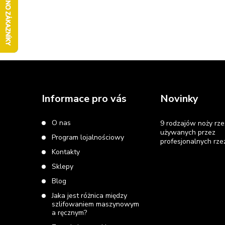
S
t
Informace pro vás
Novinky
o
O nas
9 rodzajów noży rze
używanych przez
Program lojalnościowy
p
profesjonalnych rze
Kontakty
k
Sklepy
Blog
a
Jaka jest różnica między
szlifowaniem maszynowym
a ręcznym?