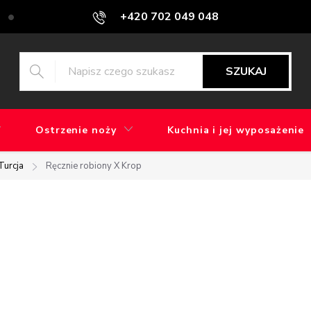
+420 702 049 048
Blog
Jaka jest różnica między szlifowaniem maszynowym a ręcz
SZUKAJ
Ostrzenie noży
Kuchnia i jej wyposażenie
Turcja
Ręcznie robiony X Krop