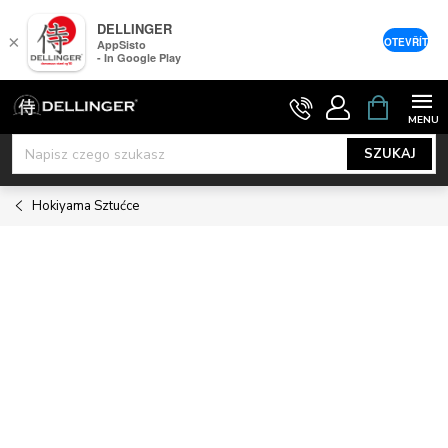
DELLINGER
×
OTEVŘÍT
AppSisto
- In Google Play
Przejść
KOSZYK
do
treści
SZUKAJ
Hokiyama Sztućce