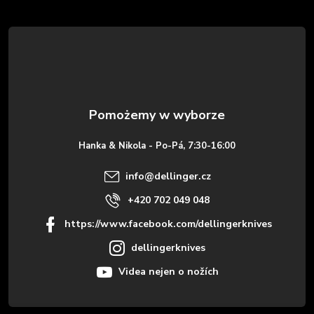
t
o
p
k
Hanka & Nikola - Po-Pá, 7:30-16:00
a
info
@
dellinger.cz
+420 702 049 048
https://www.facebook.com/dellingerknives
dellingerknives
Videa nejen o nožích