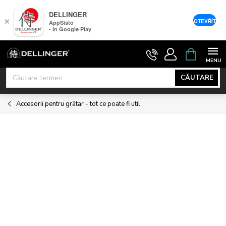
DELLINGER
×
OTEVŘÍT
AppSisto
- In Google Play
Treci
COŞ
DE
la
CUMPĂRĂ
conținut
CĂUTARE
Accesorii pentru grătar - tot ce poate fi util