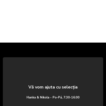
S
u
b
s
o
Hanka & Nikola - Po-Pá, 7:30-16:00