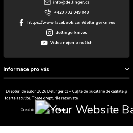
l
info
@
dellinger.cz
+420 702 049 048
https://www.facebook.com/dellingerknives
dellingerknives
Videa nejen o nožích
Informace pro vás
Drepturi de autor 2026
Dellinger.cz – Cuțite de bucătărie de calitate și
foarte ascuțite
. Toate drepturile rezervate.
Editați setările cookie-urilor
Creat de Shoptet Premium