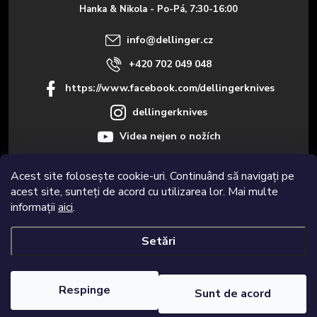
o
Hanka & Nikola - Po-Pá, 7:30-16:00
l
info
@
dellinger.cz
+420 702 049 048
https://www.facebook.com/dellingerknives
dellingerknives
Videa nejen o nožích
Acest site folosește cookie-uri. Continuând să navigați pe
acest site, sunteți de acord cu utilizarea lor. Mai multe
Informace pro vás
informații
aici
.
Setări
Drepturi de autor 2026
Dellinger.cz – Cuțite de bucătărie de calitate și
foarte ascuțite
. Toate drepturile rezervate.
Editați setările cookie-urilor
Respinge
Sunt de acord
Creat de Shoptet Premium