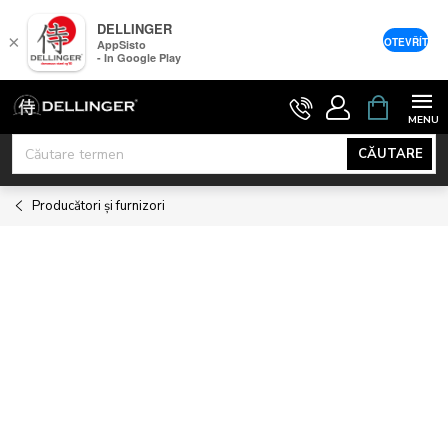
DELLINGER
×
OTEVŘÍT
AppSisto
- In Google Play
Treci
COŞ
DE
la
CUMPĂRĂ
conținut
CĂUTARE
Producători și furnizori