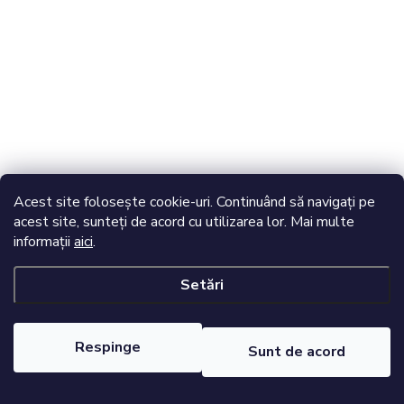
Acest site folosește cookie-uri. Continuând să navigați pe
acest site, sunteți de acord cu utilizarea lor. Mai multe
informații
aici
.
Setări
Respinge
Sunt de acord