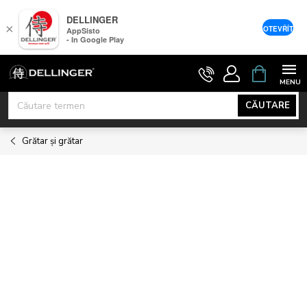
DELLINGER
×
OTEVŘÍT
AppSisto
- In Google Play
Treci
COŞ
DE
la
CUMPĂRĂ
conținut
CĂUTARE
Grătar și grătar