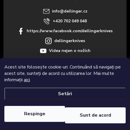
l
info
@
dellinger.cz
+420 702 049 048
https://www.facebook.com/dellingerknives
dellingerknives
Videa nejen o nožích
Acest site folosește cookie-uri. Continuând să navigați pe
acest site, sunteți de acord cu utilizarea lor. Mai multe
Informace pro vás
informații
aici
.
Setări
Drepturi de autor 2026
Dellinger.cz – Cuțite de bucătărie de calitate și
foarte ascuțite
. Toate drepturile rezervate.
Editați setările cookie-urilor
Respinge
Sunt de acord
Creat de Shoptet Premium