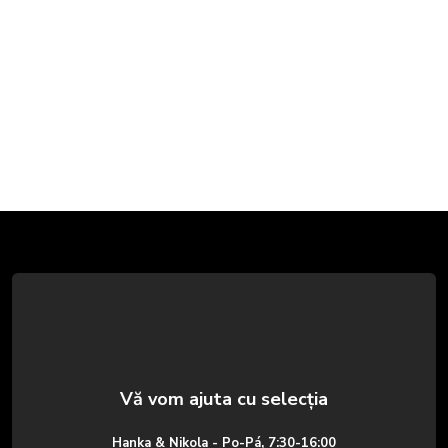
S
u
b
s
o
Hanka & Nikola - Po-Pá, 7:30-16:00