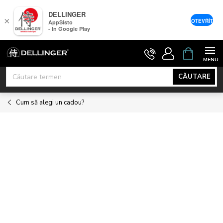
DELLINGER
×
OTEVŘÍT
AppSisto
- In Google Play
Treci
COŞ
DE
la
CUMPĂRĂ
conținut
CĂUTARE
Cum să alegi un cadou?