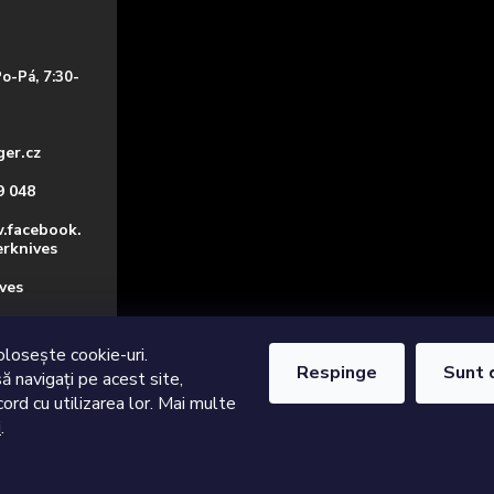
Po-Pá, 7:30-
ger.cz
9 048
.facebook.
erknives
ves
 o nožích
olosește cookie-uri.
Respinge
Sunt 
ă navigați pe acest site,
ord cu utilizarea lor. Mai multe
i
.
itate și foarte ascuțite
. Toate drepturile rezervate.
Editați setările cookie-uri