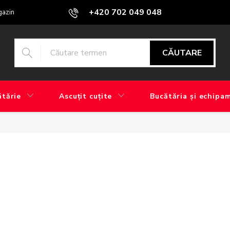
+420 702 049 048
azine
Blog
Care este diferența dintre șlefuirea industrială și șlef
CĂUTARE
ătărie
Ascuțit cuțite
Bucătăria și echipa