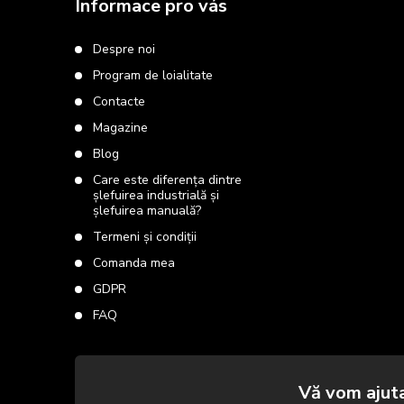
u
Informace pro vás
b
Despre noi
Program de loialitate
s
Contacte
o
Magazine
Blog
l
Care este diferența dintre
șlefuirea industrială și
șlefuirea manuală?
Termeni și condiții
Comanda mea
GDPR
FAQ