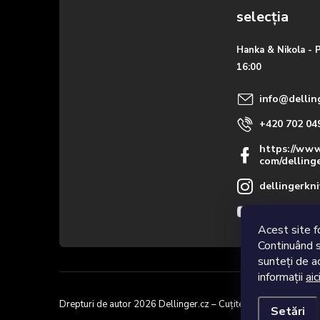
Hanka & Nikola - 
16:00
info
@
dellin
+420 702 04
https://www
com/delling
dellingerkni
Videa nejen
Acest site f
Continuând s
sunteți de ac
informații
aic
Drepturi de autor 2026
Dellinger.cz – Cuțite de bucătărie de cal
Setări