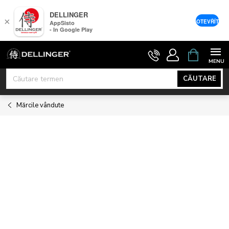
DELLINGER
×
OTEVŘÍT
AppSisto
- In Google Play
Treci
COŞ
DE
la
CUMPĂRĂ
conținut
CĂUTARE
Mărcile vândute