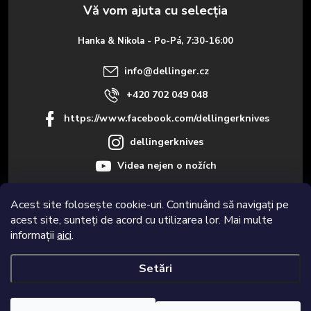
s
o
Hanka & Nikola - Po-Pá, 7:30-16:00
l
info
@
dellinger.cz
+420 702 049 048
https://www.facebook.com/dellingerknives
dellingerknives
Videa nejen o nožích
Acest site folosește cookie-uri. Continuând să navigați pe
acest site, sunteți de acord cu utilizarea lor. Mai multe
Informace pro vás
informații
aici
.
Setări
Drepturi de autor 2026
Dellinger.cz – Cuțite de bucătărie de calitate și
foarte ascuțite
. Toate drepturile rezervate.
Editați setările cookie-urilor