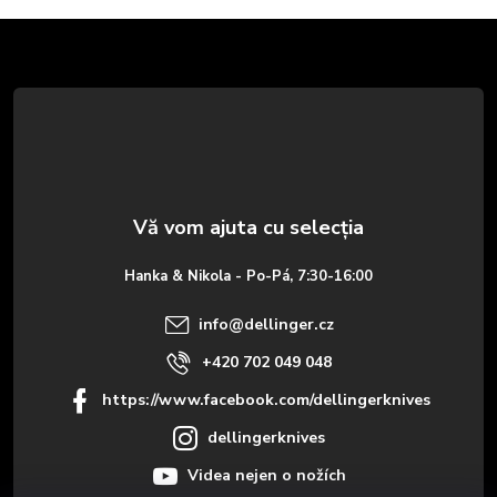
S
u
b
s
o
Hanka & Nikola - Po-Pá, 7:30-16:00
l
info
@
dellinger.cz
+420 702 049 048
https://www.facebook.com/dellingerknives
dellingerknives
Videa nejen o nožích