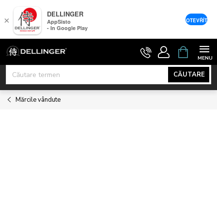
DELLINGER
×
OTEVŘÍT
AppSisto
- In Google Play
Treci
COŞ
DE
la
CUMPĂRĂ
conținut
CĂUTARE
Mărcile vândute