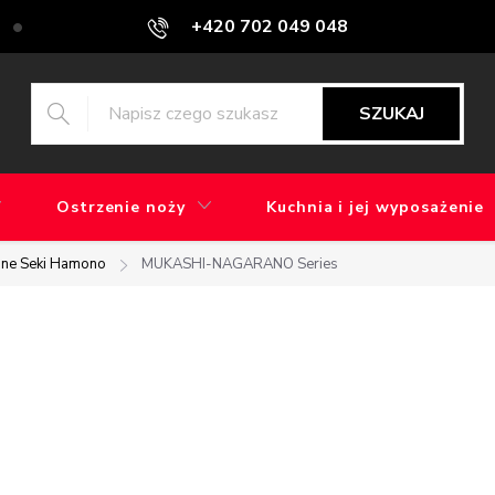
+420 702 049 048
Blog
Jaka jest różnica między szlifowaniem maszynowym a ręcz
SZUKAJ
Ostrzenie noży
Kuchnia i jej wyposażenie
une Seki Hamono
MUKASHI-NAGARANO Series