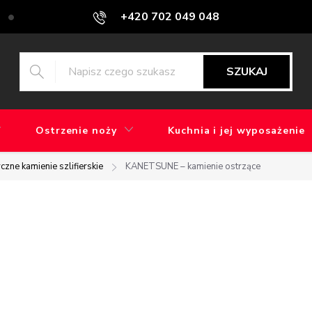
+420 702 049 048
Blog
Jaka jest różnica między szlifowaniem maszynowym a ręcz
SZUKAJ
Ostrzenie noży
Kuchnia i jej wyposażenie
czne kamienie szlifierskie
KANETSUNE – kamienie ostrzące