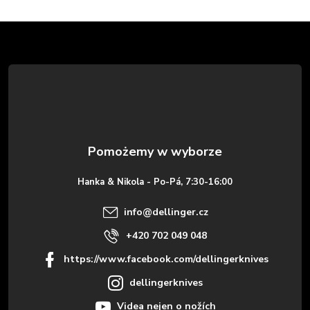
S
t
o
p
k
Hanka & Nikola - Po-Pá, 7:30-16:00
a
info
@
dellinger.cz
+420 702 049 048
https://www.facebook.com/dellingerknives
dellingerknives
Videa nejen o nožích