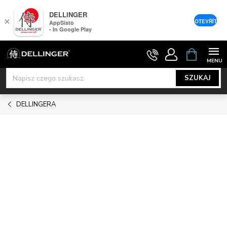
DELLINGER
×
OTEVŘÍT
AppSisto
- In Google Play
Przejść
KOSZYK
do
treści
SZUKAJ
DELLINGERA