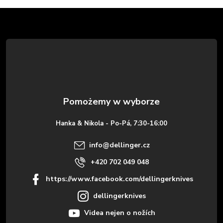
S
t
o
p
k
Hanka & Nikola - Po-Pá, 7:30-16:00
a
info
@
dellinger.cz
+420 702 049 048
https://www.facebook.com/dellingerknives
dellingerknives
Videa nejen o nožích