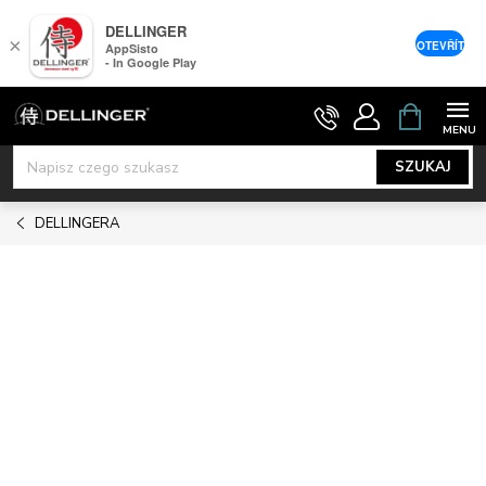
DELLINGER
×
OTEVŘÍT
AppSisto
- In Google Play
Przejść
KOSZYK
do
treści
SZUKAJ
DELLINGERA