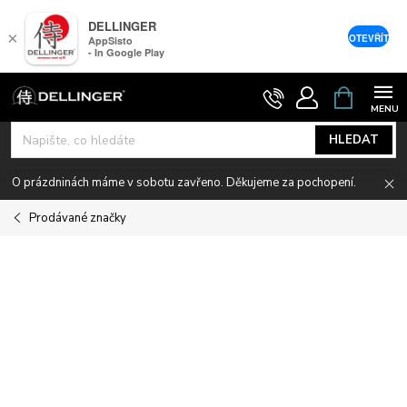
DELLINGER
×
OTEVŘÍT
AppSisto
- In Google Play
Přejít
NÁKUPNÍ
KOŠÍK
na
obsah
HLEDAT
O prázdninách máme v sobotu zavřeno. Děkujeme za pochopení.
Prodávané značky