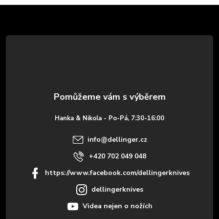
Z
á
p
a
t
Hanka & Nikola - Po-Pá, 7:30-16:00
í
info
@
dellinger.cz
+420 702 049 048
https://www.facebook.com/dellingerknives
dellingerknives
Videa nejen o nožích