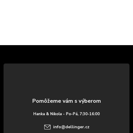
Z
á
p
ä
t
Hanka & Nikola - Po-Pá, 7:30-16:00
i
info
@
dellinger.cz