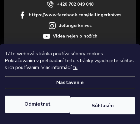
e
+420 702 049 048
https://www.facebook.com/dellingerknives
dellingerknives
Videa nejen o nožích
Táto webová stránka používa súbory cookies.
Pokračovaním v prehliadaní tejto stránky vyjadrujete súhlas
Informace pro vás
s ich používaním. Viac informácií
tu
.
Nastavenie
Copyright 2026
Dellinger.cz – Kvalitné ostré kuchynské nože
. Všetky
práva vyhradené.
Upraviť nastavenie cookies
Odmietnuť
Súhlasím
Vytvoril Shoptet Premium