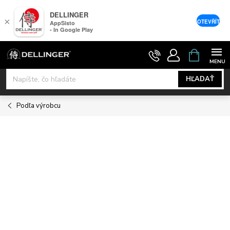
DELLINGER
×
OTEVŘÍT
AppSisto
- In Google Play
Prejsť
NÁKUPNÝ
KOŠÍK
na
obsah
HĽADAŤ
Podľa výrobcu