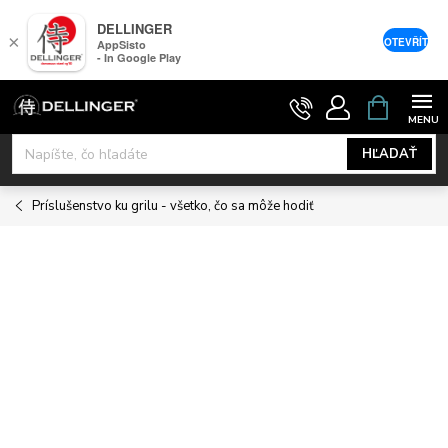
DELLINGER
×
OTEVŘÍT
AppSisto
- In Google Play
Prejsť
NÁKUPNÝ
KOŠÍK
na
obsah
HĽADAŤ
Príslušenstvo ku grilu - všetko, čo sa môže hodiť