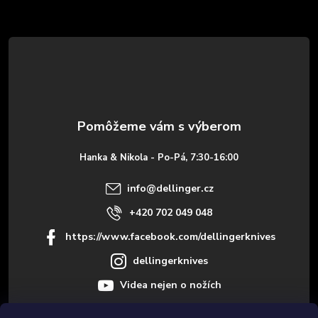
Z
á
p
ä
t
Hanka & Nikola - Po-Pá, 7:30-16:00
i
info
@
dellinger.cz
e
+420 702 049 048
https://www.facebook.com/dellingerknives
dellingerknives
Videa nejen o nožích