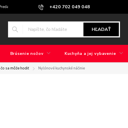
+420 702 049 048
Predajne
Blog
Aký je rozdiel medzi brúsením v továrni a ručným b
HĽADAŤ
Brúsenie nožov
Kuchyňa a jej vybavenie
, čo sa môže hodiť
Nylónové kuchynské náčinie