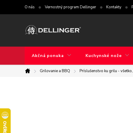
Prejsť
O nás
Vernostný program Dellinger
Kontakty
na
obsah
Akčná ponuka
Kuchynské nože
Grilovanie a BBQ
Príslušenstvo ku grilu - všetko
Domov