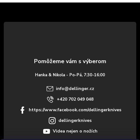
Z
á
p
ä
t
Hanka & Nikola - Po-Pá, 7:30-16:00
i
info
@
dellinger.cz
e
+420 702 049 048
https://www.facebook.com/dellingerknives
dellingerknives
Videa nejen o nožích