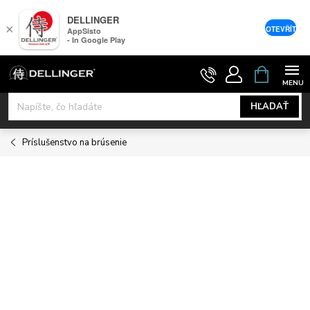
DELLINGER
×
OTEVŘÍT
AppSisto
- In Google Play
Prejsť
NÁKUPNÝ
KOŠÍK
na
obsah
HĽADAŤ
Príslušenstvo na brúsenie