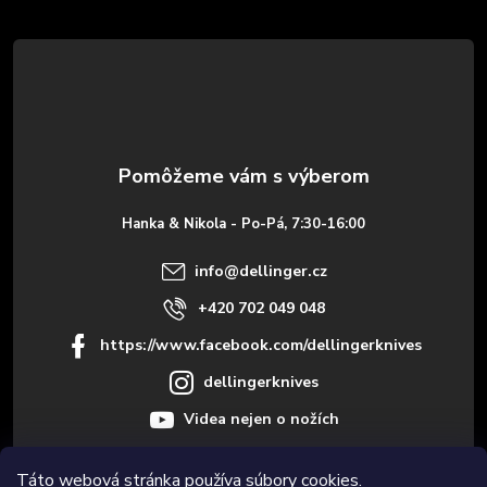
á
p
ä
t
Hanka & Nikola - Po-Pá, 7:30-16:00
i
info
@
dellinger.cz
e
+420 702 049 048
https://www.facebook.com/dellingerknives
dellingerknives
Videa nejen o nožích
Táto webová stránka používa súbory cookies.