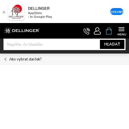
DELLINGER
×
OTEVŘÍT
AppSisto
- In Google Play
Prejsť
NÁKUPNÝ
KOŠÍK
na
obsah
HĽADAŤ
Ako vybrať darček?