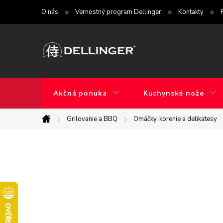
Prejsť
O nás
Vernostný program Dellinger
Kontakty
na
obsah
Akčná ponuka
Kuchynské nože
Grilovanie a BBQ
Omáčky, korenie a delikatesy
Domov