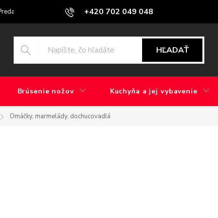
+420 702 049 048
Predajne
Blog
Aký je rozdiel medzi brúsením v továrni a ručným b
HĽADAŤ
Brúsenie nožov
Kuchyňa a jej vybavenie
Omáčky, marmelády, dochucovadlá