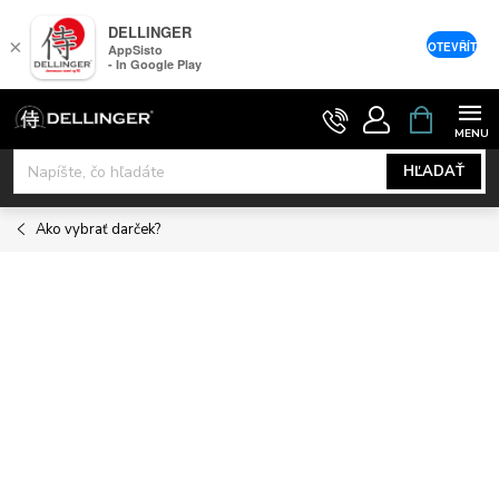
DELLINGER
×
OTEVŘÍT
AppSisto
- In Google Play
Prejsť
NÁKUPNÝ
KOŠÍK
na
obsah
HĽADAŤ
Ako vybrať darček?