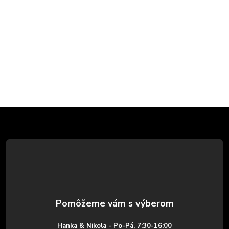
Z
á
p
ä
t
Hanka & Nikola - Po-Pá, 7:30-16:00