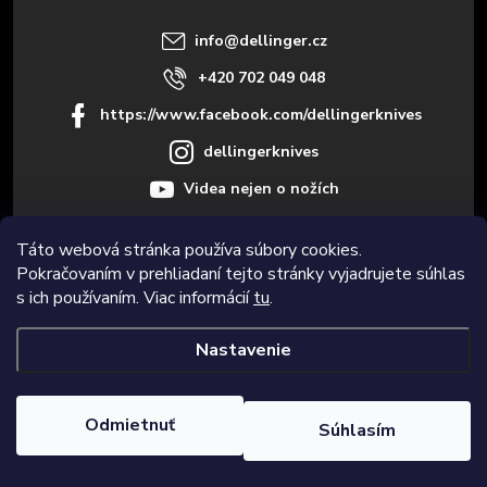
i
info
@
dellinger.cz
e
+420 702 049 048
https://www.facebook.com/dellingerknives
dellingerknives
Videa nejen o nožích
Táto webová stránka používa súbory cookies.
Pokračovaním v prehliadaní tejto stránky vyjadrujete súhlas
Informace pro vás
s ich používaním. Viac informácií
tu
.
Nastavenie
Copyright 2026
Dellinger.cz – Kvalitné ostré kuchynské nože
. Všetky
práva vyhradené.
Upraviť nastavenie cookies
Odmietnuť
Súhlasím
Vytvoril Shoptet Premium