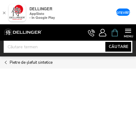
DELLINGER
×
OTEVŘÍT
AppSisto
- In Google Play
Treci
COŞ
DE
la
CUMPĂRĂ
conținut
CĂUTARE
Pietre de șlefuit sintetice