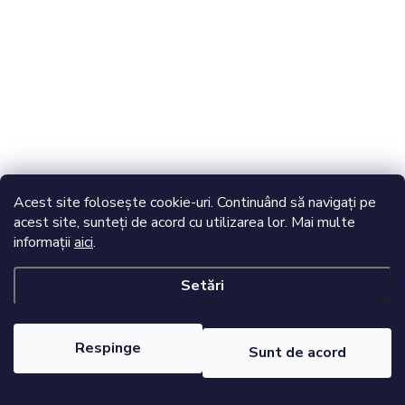
Acest site folosește cookie-uri. Continuând să navigați pe
acest site, sunteți de acord cu utilizarea lor. Mai multe
informații
aici
.
Setări
Respinge
Sunt de acord