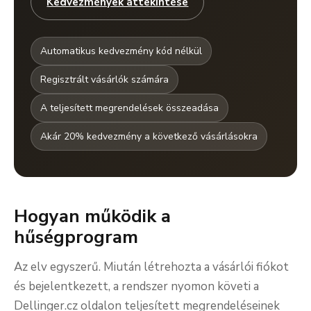
Kedvezmények áttekintése
Automatikus kedvezmény kód nélkül
Regisztrált vásárlók számára
A teljesített megrendelések összeadása
Akár 20% kedvezmény a következő vásárlásokra
Hogyan működik a
hűségprogram
Az elv egyszerű. Miután létrehozta a vásárlói fiókot
és bejelentkezett, a rendszer nyomon követi a
Dellinger.cz oldalon teljesített megrendeléseinek