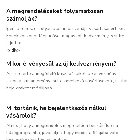
A megrendeléseket folyamatosan
számolják?
Igen, a rendszer folyamatosan összeadja vásárlásai értékét.
Ennek köszönhetően idővel magasabb kedvezményi szintre is
eljuthat.
</ div>
Mikor érvényesül az új kedvezményem?
Amint elérte a megfelelő küszöbértéket, a kedvezmény
automatikusan érvényesül a következő vásárlásoknál, miután
bejelentkezett fiókjába.
Mi történik, ha bejelentkezés nélkül
vásárolok?
Ahhoz, hogy a megrendelés megfelelően beszámítson a
hűségprogramba, javasoljuk, hogy mindig a fiókjába való
bejelentkezés után vásároljon.