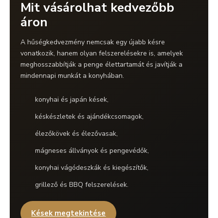
Mit vásárolhat kedvezőbb
áron
A hűségkedvezmény nemcsak egy újabb késre
vonatkozik, hanem olyan felszerelésekre is, amelyek
meghosszabbítják a penge élettartamát és javítják a
mindennapi munkát a konyhában.
konyhai és japán kések,
késkészletek és ajándékcsomagok,
élezőkövek és élezővasak,
mágneses állványok és pengevédők,
konyhai vágódeszkák és kiegészítők,
grillező és BBQ felszerelések.
Kések megtekintése