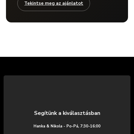
Tekintse meg az ajánlatot
L
á
b
l
é
Hanka & Nikola - Po-Pá, 7:30-16:00