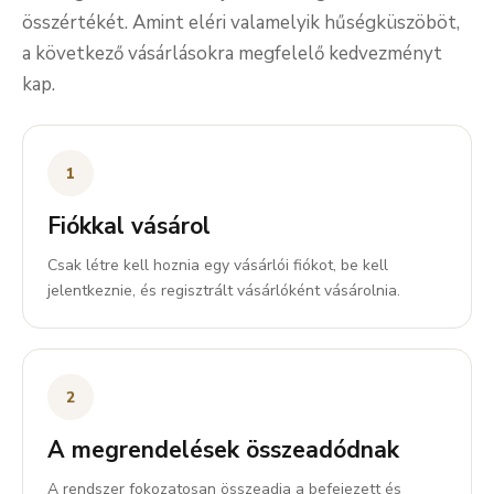
összértékét. Amint eléri valamelyik hűségküszöböt,
a következő vásárlásokra megfelelő kedvezményt
kap.
1
Fiókkal vásárol
Csak létre kell hoznia egy vásárlói fiókot, be kell
jelentkeznie, és regisztrált vásárlóként vásárolnia.
2
A megrendelések összeadódnak
A rendszer fokozatosan összeadja a befejezett és