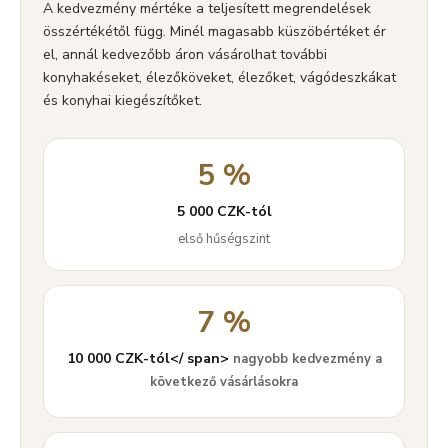
A kedvezmény mértéke a teljesített megrendelések
összértékétől függ. Minél magasabb küszöbértéket ér
el, annál kedvezőbb áron vásárolhat további
konyhakéseket, élezőköveket, élezőket, vágódeszkákat
és konyhai kiegészítőket.
5 %
5 000 CZK-tól
első hűségszint
7 %
10 000 CZK-tól</ span>
nagyobb kedvezmény a
következő vásárlásokra