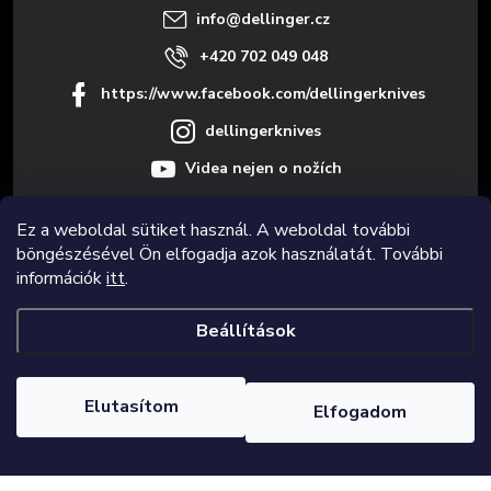
c
info
@
dellinger.cz
+420 702 049 048
https://www.facebook.com/dellingerknives
dellingerknives
Videa nejen o nožích
Ez a weboldal sütiket használ. A weboldal további
böngészésével Ön elfogadja azok használatát. További
Informace pro vás
információk
itt
.
Beállítások
Copyright 2026
Dellinger.cz – Prémium minőségű és éles konyhakések
.
Minden jog fenntartva.
Süti beállítások szerkesztése
Elutasítom
Elfogadom
Shoptet Premium készítette