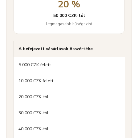
20 %
50 000 CZK-tól
legmagasabb hűségszint
A befejezett vásárlások összértéke
Hűsé
5 000 CZK felett
5 %
10 000 CZK felett
7 %
20 000 CZK-tól
10 %
30 000 CZK-tól
12 %
40 000 CZK-tól
15 %