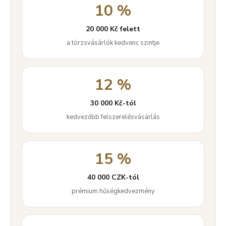
10 %
20 000 Kč felett
a törzsvásárlók kedvenc szintje
12 %
30 000 Kč-tól
kedvezőbb felszerelésvásárlás
15 %
40 000 CZK-tól
prémium hűségkedvezmény