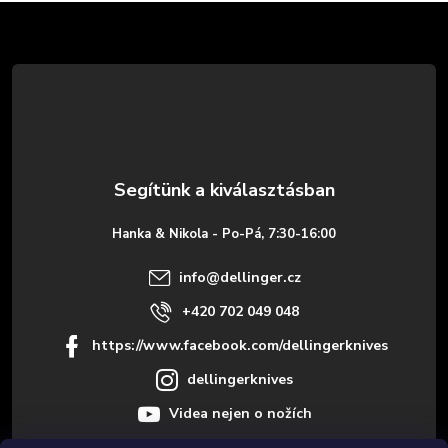
L
á
b
l
é
Hanka & Nikola - Po-Pá, 7:30-16:00
c
info
@
dellinger.cz
+420 702 049 048
https://www.facebook.com/dellingerknives
dellingerknives
Videa nejen o nožích