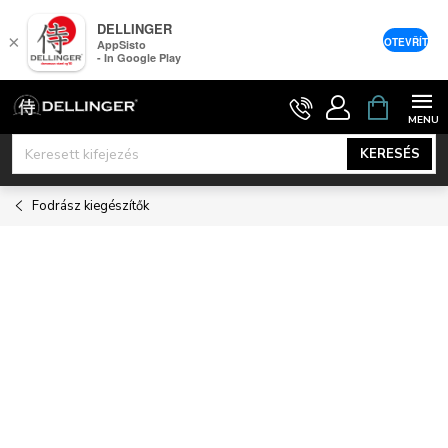
DELLINGER
×
OTEVŘÍT
AppSisto
- In Google Play
Ugrás
KOSÁR
a
fő
KERESÉS
tartalomhoz
Fodrász kiegészítők