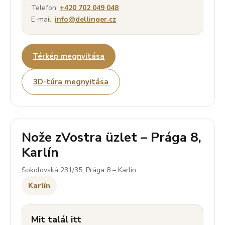
Telefon:
+420 702 049 048
E-mail:
info@dellinger.cz
Térkép megnyitása
3D-túra megnyitása
Nože zVostra üzlet – Prága 8,
Karlín
Sokolovská 231/35, Prága 8 – Karlín.
Karlín
Mit talál itt