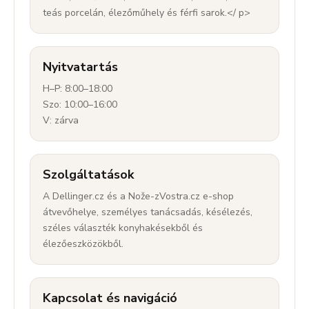
teás porcelán, élezőműhely és férfi sarok.</ p>
Nyitvatartás
H–P: 8:00–18:00
Szo: 10:00–16:00
V: zárva
Szolgáltatások
A Dellinger.cz és a Nože-zVostra.cz e-shop
átvevőhelye, személyes tanácsadás, késélezés,
széles választék konyhakésekből és
élezőeszközökből.
Kapcsolat és navigáció