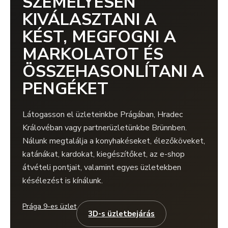
SZEMÉLYESEN
KIVÁLASZTANI A
KÉST, MEGFOGNI A
MARKOLATOT ÉS
ÖSSZEHASONLÍTANI A
PENGÉKET
Látogasson el üzleteinkbe Prágában, Hradec
Královéban vagy partnerüzletünkbe Brünnben.
Nálunk megtalálja a konyhakéseket, élezőköveket,
katánákat, kardokat, kiegészítőket, az e-shop
átvételi pontjait, valamint egyes üzletekben
késélezést is kínálunk.
Prága 9-es üzlet
3D-s üzletbejárás