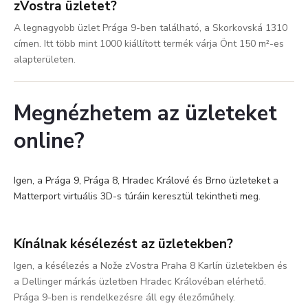
zVostra üzletet?
A legnagyobb üzlet Prága 9-ben található, a Skorkovská 1310
címen. Itt több mint 1000 kiállított termék várja Önt 150 m²-es
alapterületen.
Megnézhetem az üzleteket
online?
Igen, a Prága 9, Prága 8, Hradec Králové és Brno üzleteket a
Matterport virtuális 3D-s túráin keresztül tekintheti meg.
Kínálnak késélezést az üzletekben?
Igen, a késélezés a Nože zVostra Praha 8 Karlín üzletekben és
a Dellinger márkás üzletben Hradec Královéban elérhető.
Prága 9-ben is rendelkezésre áll egy élezőműhely.