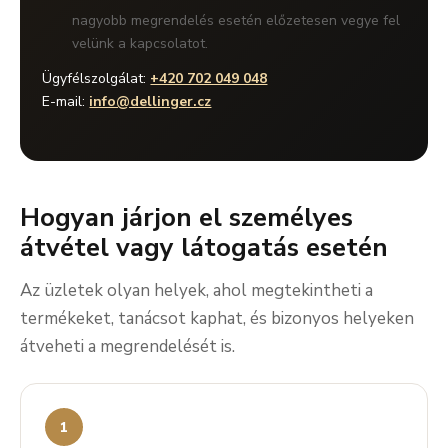
nagyobb megrendelés esetén előzetesen vegye fel
velünk a kapcsolatot.
Ügyfélszolgálat:
+420 702 049 048
E-mail:
info@dellinger.cz
Hogyan járjon el személyes
átvétel vagy látogatás esetén
Az üzletek olyan helyek, ahol megtekintheti a
termékeket, tanácsot kaphat, és bizonyos helyeken
átveheti a megrendelését is.