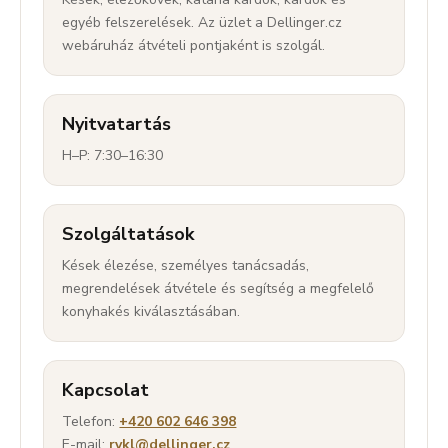
egyéb felszerelések. Az üzlet a Dellinger.cz
webáruház átvételi pontjaként is szolgál.
Nyitvatartás
H–P: 7:30–16:30
Szolgáltatások
Kések élezése, személyes tanácsadás,
megrendelések átvétele és segítség a megfelelő
konyhakés kiválasztásában.
Kapcsolat
Telefon:
+420 602 646 398
E-mail:
rykl@dellinger.cz