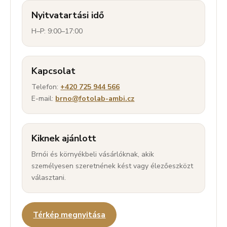
Nyitvatartási idő
H–P: 9:00–17:00
Kapcsolat
Telefon:
+420 725 944 566
E-mail:
brno@fotolab-ambi.cz
Kiknek ajánlott
Brnói és környékbeli vásárlóknak, akik
személyesen szeretnének kést vagy élezőeszközt
választani.
Térkép megnyitása