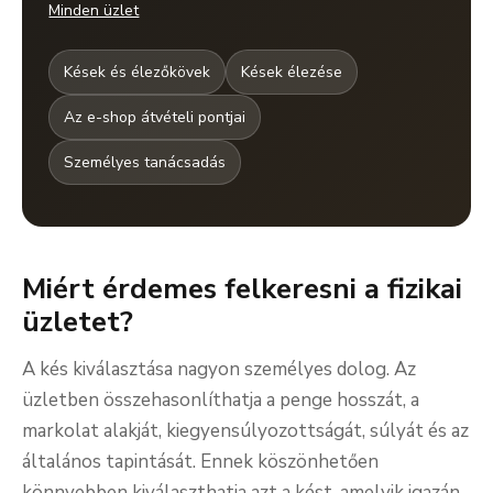
Minden üzlet
Kések és élezőkövek
Kések élezése
Az e-shop átvételi pontjai
Személyes tanácsadás
Miért érdemes felkeresni a fizikai
üzletet?
A kés kiválasztása nagyon személyes dolog. Az
üzletben összehasonlíthatja a penge hosszát, a
markolat alakját, kiegyensúlyozottságát, súlyát és az
általános tapintását. Ennek köszönhetően
könnyebben kiválaszthatja azt a kést, amelyik igazán