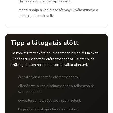
damaszkuszi pengék ápolásáról,
megoldhatja a kés élezését vagy kiválaszthatja a
kést ajándéknak.</ li>
Tipp a látogatás előtt
Ha konkrét termékért jön, előzetesen hívjon fel minket.
Ellenőrizzük a termék elérhetőségét az üzletben, és
szükség esetén hasonló alternatívákat ajánlunk.
érdeklődjön a termék elérhetőségéről,
ellenőrizze a kés alkalmasságát a felhasználás
szempontjából,
egyeztessen élezést vagy szervizelést,
kérjen tanácsot ajándékválasztáshoz,