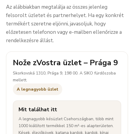
Az alábbiakban megtalálja az összes jelenleg
felsorolt üzletet és partnerhelyet. Ha egy konkrét
termékért szeretne eljönni, javasoljuk, hogy
előzetesen telefonon vagy e-mailben ellenőrizze a
rendelkezésre állást.
Nože zVostra üzlet – Prága 9
Skorkovská 1310, Prága 9, 198 00. A SIKO fürdőszoba
mellett.
A legnagyobb üzlet
Mit találhat itt
A legnagyobb késüzlet Csehországban, több mint
1000 kiállított termékkel 150 m²-es alapterületen.
Kések, élezőkövek, katana kardok, kardok, kínai