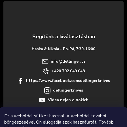
á
b
l
é
Hanka & Nikola - Po-Pá, 7:30-16:00
c
info
@
dellinger.cz
+420 702 049 048
https://www.facebook.com/dellingerknives
dellingerknives
Videa nejen o nožích
Ez a weboldal sütiket használ. A weboldal további
böngészésével Ön elfogadja azok használatát. További
Informace pro vás