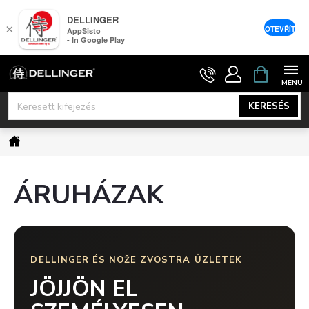
DELLINGER
×
OTEVŘÍT
AppSisto
- In Google Play
Ugrás
KOSÁR
a
fő
KERESÉS
tartalomhoz
Kezdőlap
ÁRUHÁZAK
DELLINGER ÉS NOŽE ZVOSTRA ÜZLETEK
JÖJJÖN EL