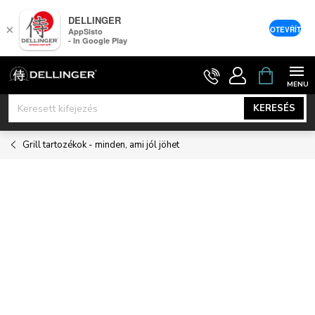
DELLINGER
×
OTEVŘÍT
AppSisto
- In Google Play
Ugrás
KOSÁR
a
fő
KERESÉS
tartalomhoz
Grill tartozékok - minden, ami jól jöhet