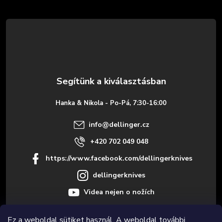
á
b
l
é
Hanka & Nikola - Po-Pá, 7:30-16:00
c
info
@
dellinger.cz
+420 702 049 048
https://www.facebook.com/dellingerknives
dellingerknives
Videa nejen o nožích
Ez a weboldal sütiket használ. A weboldal további