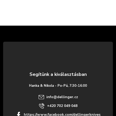
L
á
b
l
é
Hanka & Nikola - Po-Pá, 7:30-16:00
c
info
@
dellinger.cz
+420 702 049 048
https://www.facebook.com/dellingerknives