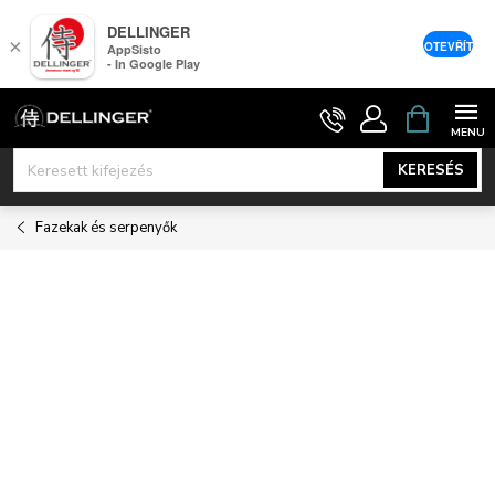
DELLINGER
×
OTEVŘÍT
AppSisto
- In Google Play
Ugrás
KOSÁR
a
fő
KERESÉS
tartalomhoz
Fazekak és serpenyők