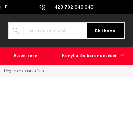
+420 702 049 048
Blog
Mi a különbség a gyári csiszolás és a kézi csiszolás között?
KERESÉS
Élező kések
Konyha és berendezései
Reggeli és snack kések