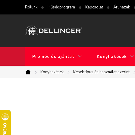
Ugrás
Rólunk
Hűségprogram
Kapcsolat
Áruházak
a
fő
tartalomhoz
Promóciós ajánlat
Konyhakések
Konyhakések
Kések típus és használat szerint
Kezdőlap