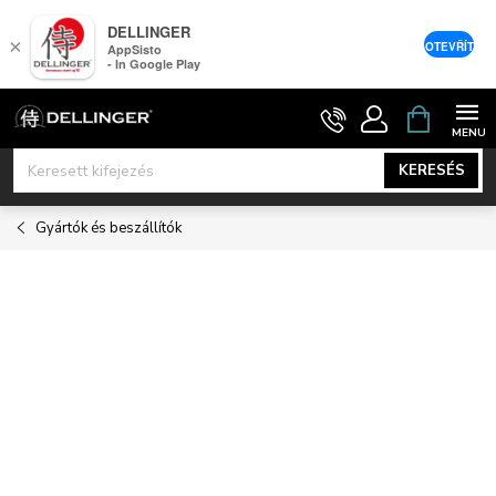
DELLINGER
×
OTEVŘÍT
AppSisto
- In Google Play
Ugrás
KOSÁR
a
fő
KERESÉS
tartalomhoz
Gyártók és beszállítók