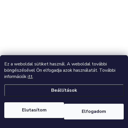
Ez a weboldal sütiket használ. A weboldal további
böngészésével Ön elfogadja azok használatát. További
információk
itt
.
Beállítások
Elutasítom
Elfogadom
L