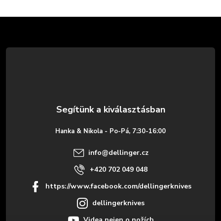
L
á
b
l
é
Hanka & Nikola - Po-Pá, 7:30-16:00
c
info
@
dellinger.cz
+420 702 049 048
https://www.facebook.com/dellingerknives
dellingerknives
Videa nejen o nožích