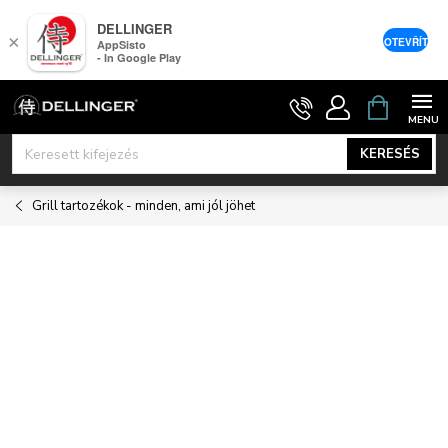
DELLINGER
×
OTEVŘÍT
AppSisto
- In Google Play
Ugrás
KOSÁR
a
fő
KERESÉS
tartalomhoz
Grill tartozékok - minden, ami jól jöhet