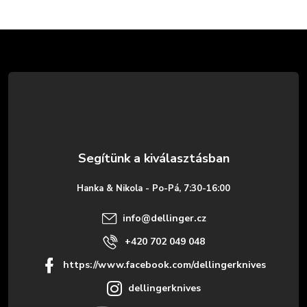
L
á
b
l
é
Hanka & Nikola - Po-Pá, 7:30-16:00
c
info
@
dellinger.cz
+420 702 049 048
https://www.facebook.com/dellingerknives
dellingerknives