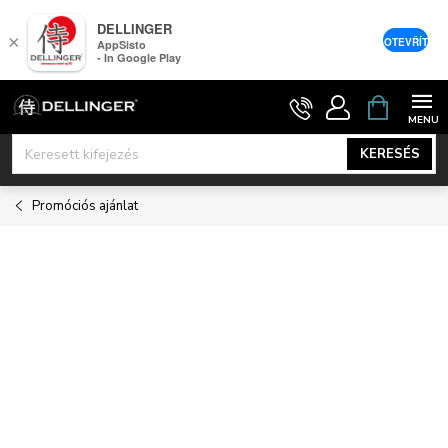
DELLINGER
×
OTEVŘÍT
AppSisto
- In Google Play
Ugrás
KOSÁR
a
fő
KERESÉS
tartalomhoz
Promóciós ajánlat