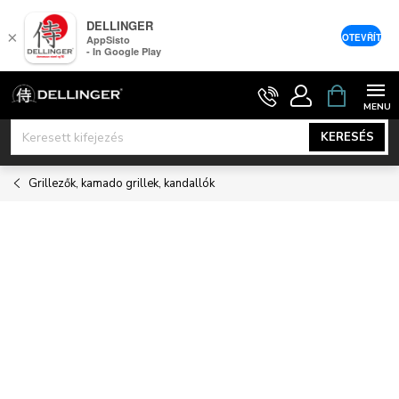
DELLINGER
×
OTEVŘÍT
AppSisto
- In Google Play
Ugrás
KOSÁR
a
fő
KERESÉS
tartalomhoz
Grillezők, kamado grillek, kandallók