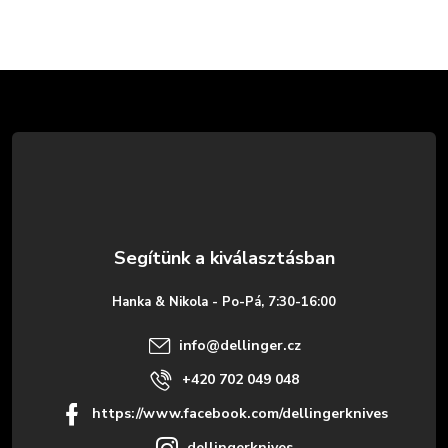
L
á
b
l
é
Hanka & Nikola - Po-Pá, 7:30-16:00
c
info
@
dellinger.cz
+420 702 049 048
https://www.facebook.com/dellingerknives
dellingerknives