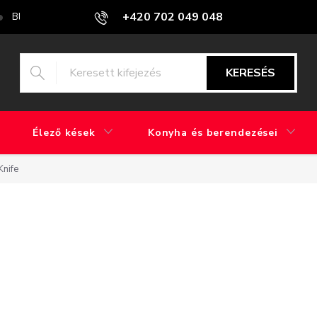
+420 702 049 048
Blog
Mi a különbség a gyári csiszolás és a kézi csiszolás között?
KERESÉS
Élező kések
Konyha és berendezései
Knife