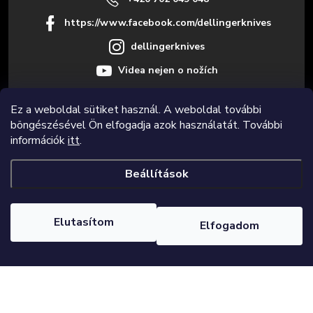
https://www.facebook.com/dellingerknives
dellingerknives
Videa nejen o nožích
Ez a weboldal sütiket használ. A weboldal további
böngészésével Ön elfogadja azok használatát. További
Informace pro vás
információk
itt
.
Beállítások
Copyright 2026
Dellinger.cz – Prémium minőségű és éles konyhakések
.
Minden jog fenntartva.
Süti beállítások szerkesztése
Elutasítom
Elfogadom
Shoptet Premium készítette