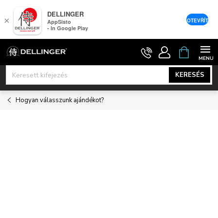
DELLINGER
×
OTEVŘÍT
AppSisto
- In Google Play
Ugrás
KOSÁR
a
fő
KERESÉS
tartalomhoz
Hogyan válasszunk ajándékot?