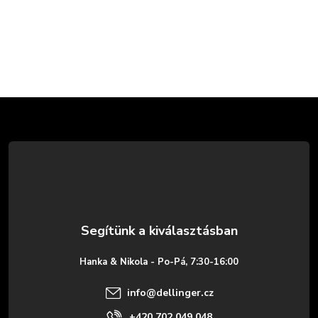
L
á
b
l
é
Hanka & Nikola - Po-Pá, 7:30-16:00
c
info
@
dellinger.cz
+420 702 049 048