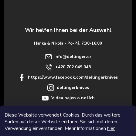
ß
z
e
Hanka & Nikola - Po-Pá, 7:30-16:00
i
info
@
dellinger.cz
l
+420 702 049 048
https://www.facebook.com/dellingerknives
e
dellingerknives
Videa nejen o nožích
Diese Website verwendet Cookies. Durch das weitere
Surfen auf dieser Website erklären Sie sich mit deren
Informace pro vás
Verwendung einverstanden. Mehr Informationen
hier
.