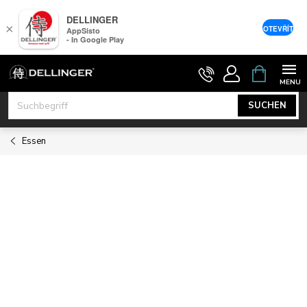
DELLINGER
×
OTEVŘÍT
AppSisto
- In Google Play
Zum
WARENK
Inhalt
springen
SUCHEN
Essen