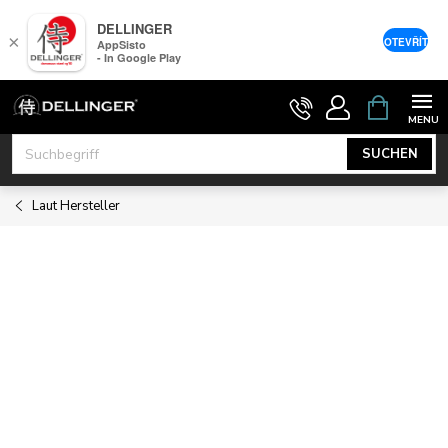
DELLINGER
×
OTEVŘÍT
AppSisto
- In Google Play
Zum
WARENK
Inhalt
springen
SUCHEN
Laut Hersteller