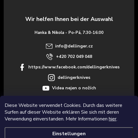
z
e
Hanka & Nikola - Po-Pá, 7:30-16:00
i
info
@
dellinger.cz
l
+420 702 049 048
https://www.facebook.com/dellingerknives
e
dellingerknives
Videa nejen o nožích
Diese Website verwendet Cookies. Durch das weitere
Surfen auf dieser Website erklären Sie sich mit deren
Informace pro vás
Verwendung einverstanden. Mehr Informationen
hier
.
Einstellungen