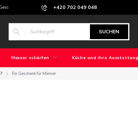
+420 702 049 048
Geschäfte
Blog
Was ist der Unterschied zwischen maschinellem S
SUCHEN
Messer schärfen
Küche und ihre Ausstattun
s?
Ein Geschenk für Männer