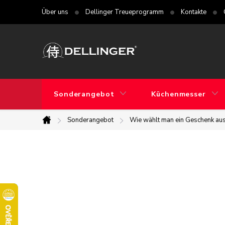
Zum
Über uns
Dellinger Treueprogramm
Kontakte
Inhalt
springen
Sonderangebot
Küchenmesser
Sonderangebot
Wie wählt man ein Geschenk au
Startseite