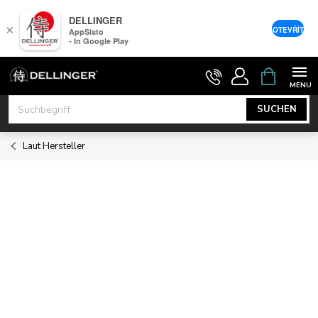
DELLINGER
×
OTEVŘÍT
AppSisto
- In Google Play
Zum
WARENK
Inhalt
springen
SUCHEN
Laut Hersteller