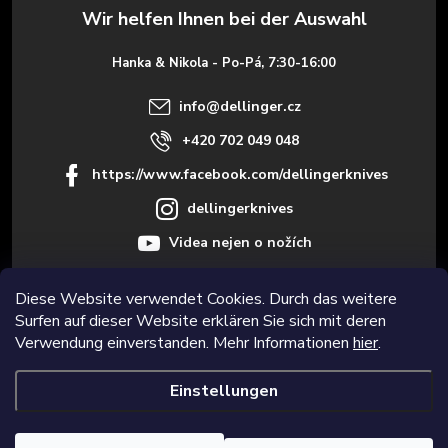
z
e
Hanka & Nikola - Po-Pá, 7:30-16:00
i
info
@
dellinger.cz
l
+420 702 049 048
https://www.facebook.com/dellingerknives
e
dellingerknives
Videa nejen o nožích
Diese Website verwendet Cookies. Durch das weitere
Surfen auf dieser Website erklären Sie sich mit deren
Informace pro vás
Verwendung einverstanden. Mehr Informationen
hier
.
Einstellungen
Copyright 2026
Dellinger.cz – Hochwertige und scharfe Küchenmesser
.
Alle Rechte vorbehalten.
Cookie-Einstellungen ändern