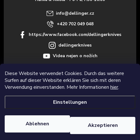
i
info
@
dellinger.cz
l
+420 702 049 048
https://www.facebook.com/dellingerknives
e
dellingerknives
Videa nejen o nožích
Diese Website verwendet Cookies. Durch das weitere
Surfen auf dieser Website erklären Sie sich mit deren
Informace pro vás
Verwendung einverstanden. Mehr Informationen
hier
.
Einstellungen
Copyright 2026
Dellinger.cz – Hochwertige und scharfe Küchenmesser
.
Alle Rechte vorbehalten.
Cookie-Einstellungen ändern
Ablehnen
Akzeptieren
Erstellt von Shoptet Premium