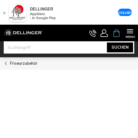
DELLINGER
×
OTEVŘÍT
AppSisto
- In Google Play
Zum
WARENK
Inhalt
springen
SUCHEN
Friseurzubehör