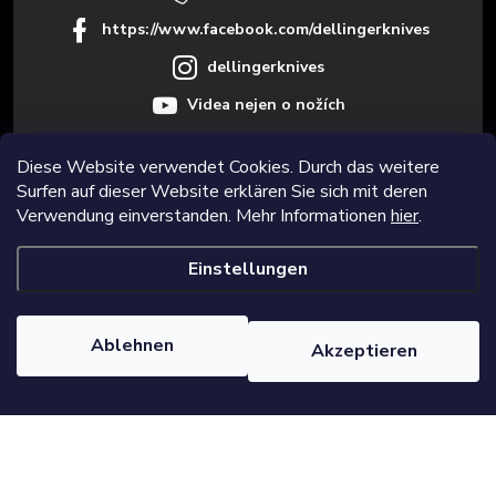
l
https://www.facebook.com/dellingerknives
e
dellingerknives
Videa nejen o nožích
Diese Website verwendet Cookies. Durch das weitere
Surfen auf dieser Website erklären Sie sich mit deren
Informace pro vás
Verwendung einverstanden. Mehr Informationen
hier
.
Einstellungen
Copyright 2026
Dellinger.cz – Hochwertige und scharfe Küchenmesser
.
Alle Rechte vorbehalten.
Cookie-Einstellungen ändern
Ablehnen
Akzeptieren
Erstellt von Shoptet Premium