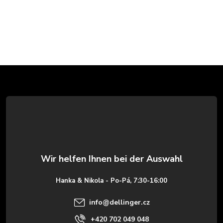
F
u
ß
z
e
Hanka & Nikola - Po-Pá, 7:30-16:00
i
info
@
dellinger.cz
+420 702 049 048