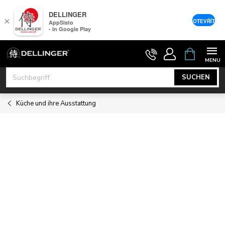
DELLINGER
×
OTEVŘÍT
AppSisto
- In Google Play
Zum
WARENK
Inhalt
springen
SUCHEN
Küche und ihre Ausstattung