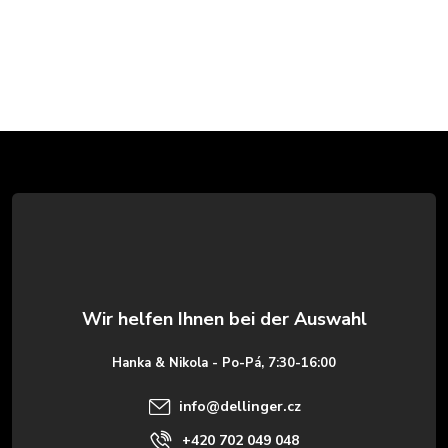
F
u
ß
z
e
Hanka & Nikola - Po-Pá, 7:30-16:00
i
info
@
dellinger.cz
+420 702 049 048