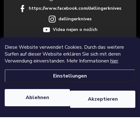
l
https://www.facebook.com/dellingerknives
e
dellingerknives
Videa nejen o nožích
Diese Website verwendet Cookies. Durch das weitere
Surfen auf dieser Website erklären Sie sich mit deren
Informace pro vás
Verwendung einverstanden. Mehr Informationen
hier
.
Einstellungen
Copyright 2026
Dellinger.cz – Hochwertige und scharfe Küchenmesser
.
Alle Rechte vorbehalten.
Cookie-Einstellungen ändern
Ablehnen
Akzeptieren
Erstellt von Shoptet Premium