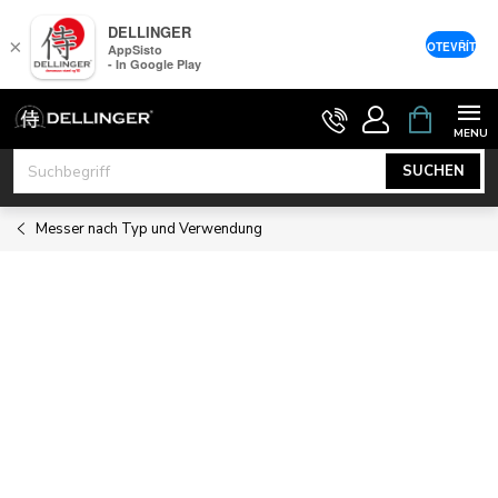
DELLINGER
×
OTEVŘÍT
AppSisto
- In Google Play
Zum
WARENK
Inhalt
springen
SUCHEN
Messer nach Typ und Verwendung