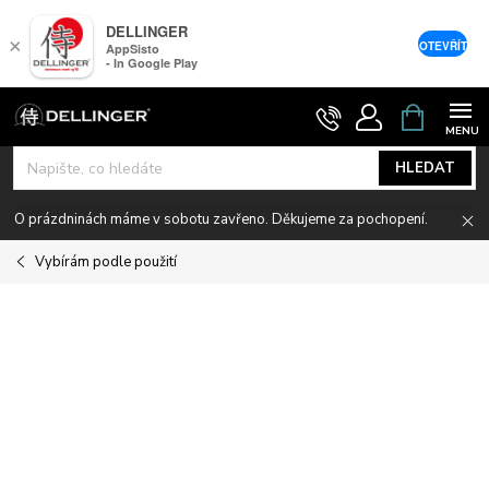
DELLINGER
×
OTEVŘÍT
AppSisto
- In Google Play
Přejít
NÁKUPNÍ
KOŠÍK
na
obsah
HLEDAT
O prázdninách máme v sobotu zavřeno. Děkujeme za pochopení.
Vybírám podle použití